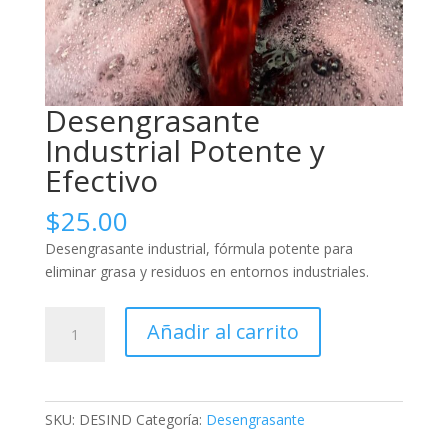
Desengrasante
Industrial Potente y
Efectivo
$
25.00
Desengrasante industrial, fórmula potente para
eliminar grasa y residuos en entornos industriales.
Desengrasante
Añadir al carrito
Industrial
Potente
y
Efectivo
SKU:
DESIND
Categoría:
Desengrasante
cantidad