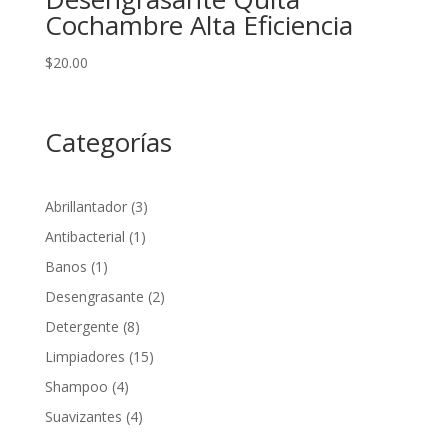
Cochambre Alta Eficiencia
$
20.00
Categorías
3
Abrillantador
3
productos
1
Antibacterial
1
producto
1
Banos
1
producto
2
Desengrasante
2
productos
8
Detergente
8
productos
15
Limpiadores
15
productos
4
Shampoo
4
productos
4
Suavizantes
4
productos